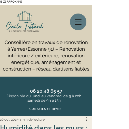
G-Z3RFRQKNN7
Conseillère en travaux de rénovation
à Yerres (Essonne 91) – Rénovation
intérieure / extérieure, rénovation
énergétique, aménagement et
construction – réseau d’artisans fiables
06 20 48 65 57
Disponible du lundi au vendredi de 9 à 20h
samedi de 9h à 13h
CONSEILS ET DEVIS
16 oct. 2025
3 min de lecture
Humidité dans les murs :