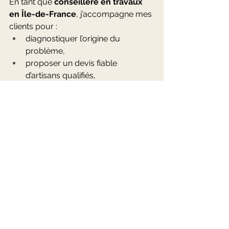
En tant que 
conseillère en travaux 
en Île-de-France
, j’accompagne mes 
clients pour :
diagnostiquer l’origine du 
problème,
proposer un devis fiable 
d’artisans qualifiés,
suivre la mise en œuvre des 
travaux,
garantir un résultat à la hauteur 
des attentes.
Mon rôle est de vous aider à prendre 
les bonnes décisions pour protéger 
votre logement et améliorer votre 
confort de vie : une rénovation au prix 
juste.
Conclusion : agir 