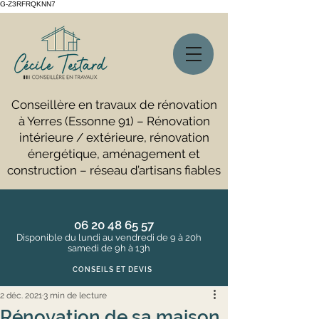
G-Z3RFRQKNN7
Conseillère en travaux de rénovation
à Yerres (Essonne 91) – Rénovation
intérieure / extérieure, rénovation
énergétique, aménagement et
construction – réseau d’artisans fiables
06 20 48 65 57
Disponible du lundi au vendredi de 9 à 20h
samedi de 9h à 13h
CONSEILS ET DEVIS
2 déc. 2021
3 min de lecture
Rénovation de sa maison