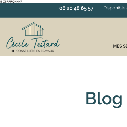
G-Z3RFRQKNN7
06 20 48 65 57
Disponible 
MES S
Blog