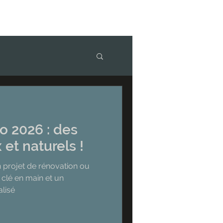
 2026 : des
 et naturels !
 projet de rénovation ou
 clé en main et un
lisé