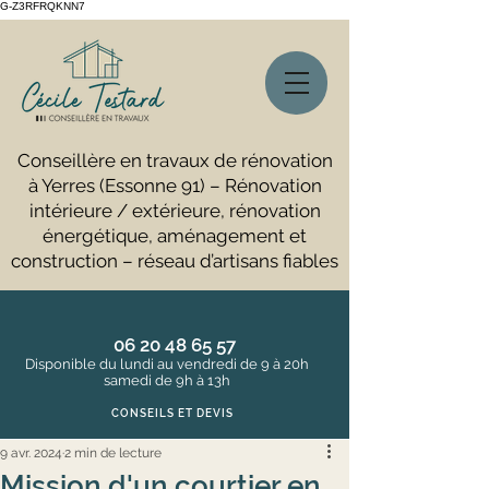
G-Z3RFRQKNN7
Conseillère en travaux de rénovation
à Yerres (Essonne 91) – Rénovation
intérieure / extérieure, rénovation
énergétique, aménagement et
construction – réseau d’artisans fiables
06 20 48 65 57
Disponible du lundi au vendredi de 9 à 20h
samedi de 9h à 13h
CONSEILS ET DEVIS
9 avr. 2024
2 min de lecture
Mission d'un courtier en