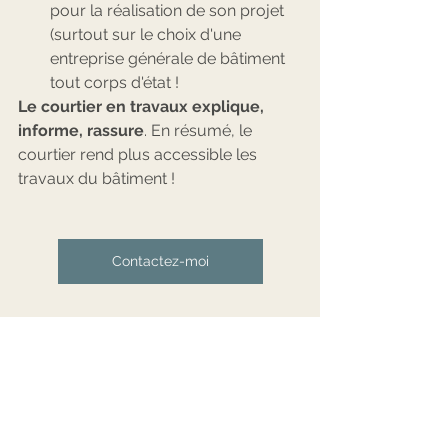
pour la réalisation de son projet 
(surtout sur le choix d'une 
entreprise générale de bâtiment 
tout corps d'état !
Le courtier en travaux explique, 
informe, rassure
. En résumé, le 
courtier rend plus accessible les 
travaux du bâtiment !
Contactez-moi
#courtierentravaux
#travauxmaison
#renovation
#renovationmaison
#paris
#iledefrance
#essonne
#valdemarne
#paris
#immobilier
#investissementimmobilier